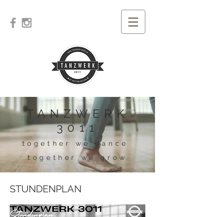
TANZWERK
3011
together we dance
together we grow
STUNDENPLAN