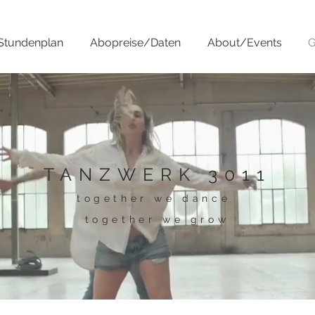
Stundenplan
Abopreise/Daten
About/Events
G
TANZWERK 3011
together we dance
together we grow