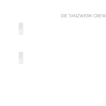
DIE TANZWERK CRE
Studio 1
Wasserwerkgasse 3011 Bern