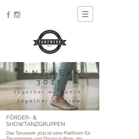
TANZWERK
3011
together we dance
together we grow
FÖRDER- &
SHOWTANZGRUPPEN
Das Tanzwerk 3011 ist eine Plattform für
Tänzerinnen und Tänzer in Bern, die