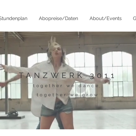
Stundenplan
Abopreise/Daten
About/Events
G
TANZWERK 3011
together we dance
together we grow