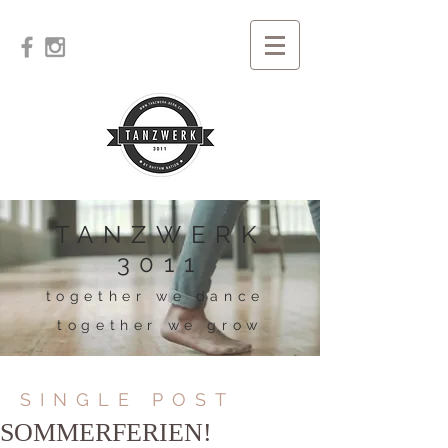
TANZWERK
3011
together we dance
together we grow
SINGLE POST
SOMMERFERIEN!