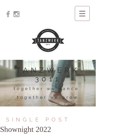
TANZWERK
3011
together we dance
together we grow
SINGLE POST
Shownight 2022