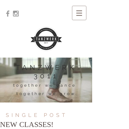
TANZWERK
3011
together we dance
together we grow
SINGLE POST
NEW CLASSES!