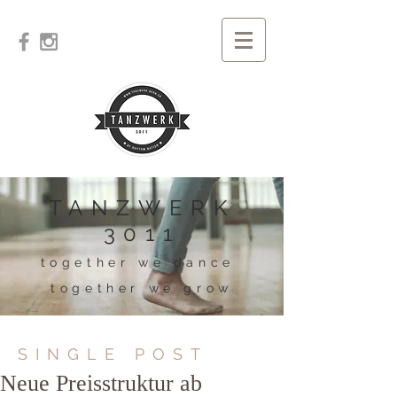
TANZWERK
3011
together we dance
together we grow
SINGLE POST
Neue Preisstruktur ab