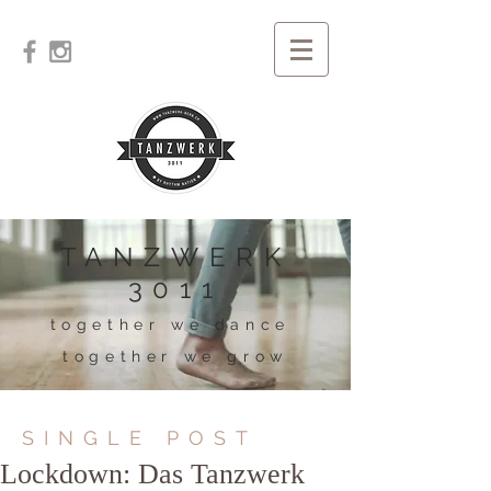
TANZWERK
3011
together we dance
together we grow
SINGLE POST
Lockdown: Das Tanzwerk