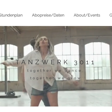
Stundenplan
Abopreise/Daten
About/Events
G
TANZWERK 3011
together we dance
together we grow