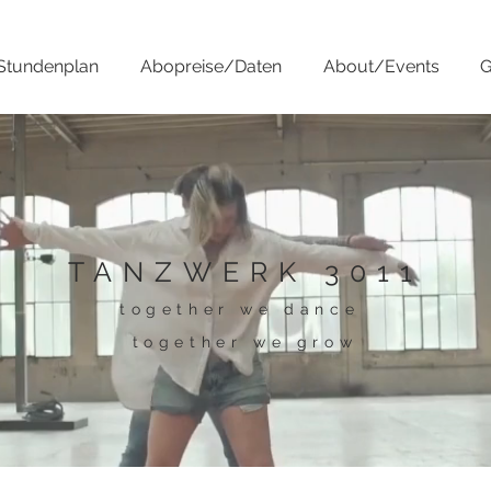
Stundenplan
Abopreise/Daten
About/Events
G
TANZWERK 3011
together we dance
together we grow