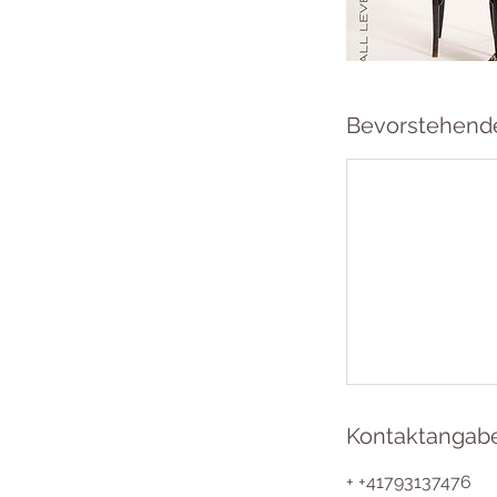
Bevorstehend
Kontaktangab
+ +41793137476