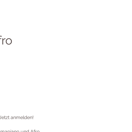
fro
 Jetzt anmelden!
l Amapiano und Afro