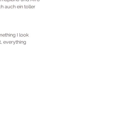
ch auch ein toller
ething I look
t, everything