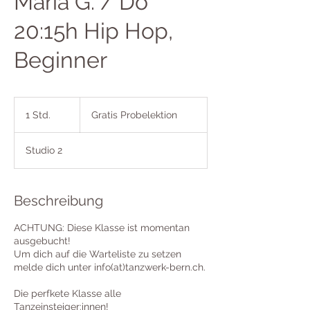
Maria G. / Do
20:15h Hip Hop,
Beginner
Gratis
Probelektion
1 Std.
1
Gratis Probelektion
S
t
Studio 2
d
Beschreibung
ACHTUNG: Diese Klasse ist momentan
ausgebucht!
Um dich auf die Warteliste zu setzen
melde dich unter info(at)tanzwerk-bern.ch.
Die perfkete Klasse alle
Tanzeinsteiger:innen!