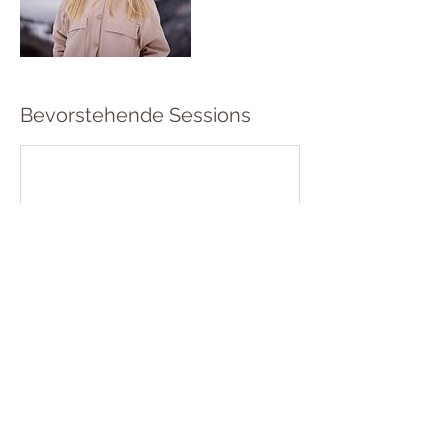
Bevorstehende Sessions
Kontaktangaben
+ +41793137476
info@tanzwerk-bern.ch