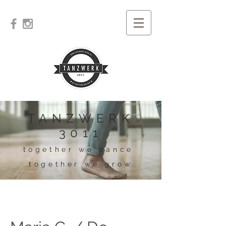
TANZWERK
3011
together we dance
together we grow