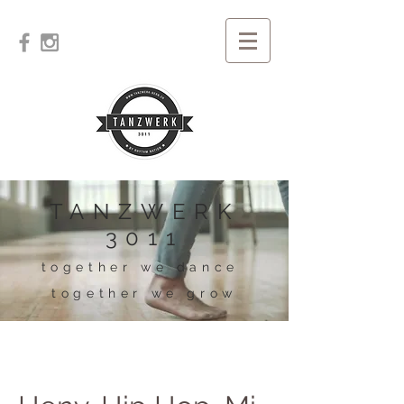
TANZWERK
3011
together we dance
together we grow