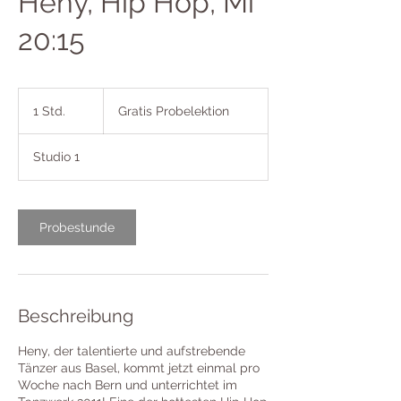
Heny, Hip Hop, Mi
20:15
Gratis
Probelektion
1 Std.
1
Gratis Probelektion
S
t
Studio 1
d
Probestunde
Beschreibung
Heny, der talentierte und aufstrebende
Tänzer aus Basel, kommt jetzt einmal pro
Woche nach Bern und unterrichtet im