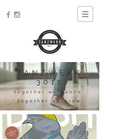
TANZWERK
3011
together we dance
together we grow