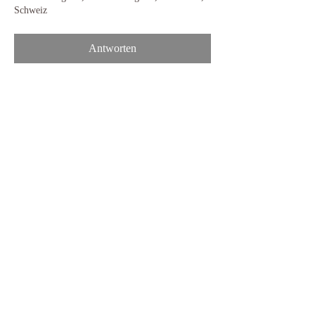
Schweiz
Antworten
Diese Veranstaltung teilen
​© 2017 Tanzwerk 3011