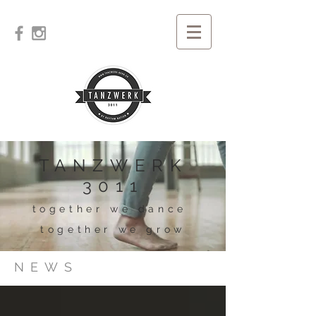
TANZWERK
3011
together we dance
together we grow
NEWS