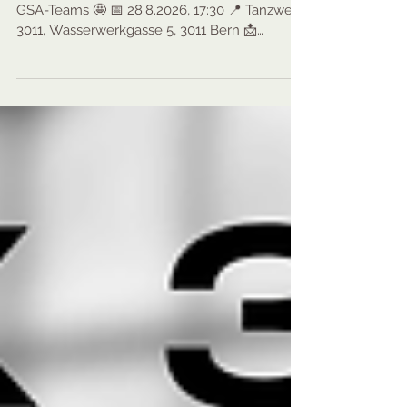
Teens Showgruppe Audition Werde Teil des
GSA-Teams 🤩 📅 28.8.2026, 17:30 📍 Tanzwerk
3011, Wasserwerkgasse 5, 3011 Bern 📩
Anmelden: info@tanzwerk-bern.ch oder direkt
bei der Kursleitung Sara&Adina Teilt den Flyer
gerne mit euren jüngeren Geschwistern, in
Schulchats oder mit allen, die Interesse an der
Teens Showgruppe haben könnten.