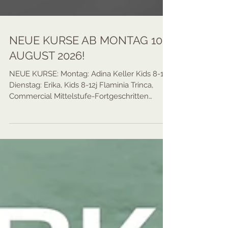
NEUE KURSE AB MONTAG 10.
AUGUST 2026!
NEUE KURSE: Montag: Adina Keller Kids 8-12j
Dienstag: Erika, Kids 8-12j Flaminia Trinca,
Commercial Mittelstufe-Fortgeschritten
Sabeejan Saji, Afrofusion (Start ab 1. Oktober
im Tanzwerk City)Mittwoch:Nicole Bieri, Kids
ab 9j (Förderklasse/Competitions)
Donnerstag: Ersilia Commercial-Fusion,
Anfänger-Mittelstufe Samstag: Laurinda,
Heels