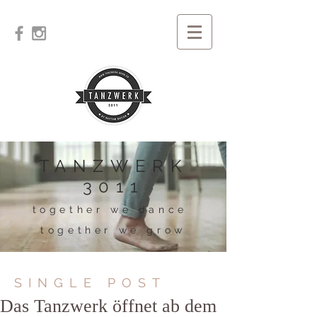
TANZWERK
3011
together we dance
together we grow
SINGLE POST
Das Tanzwerk öffnet ab dem