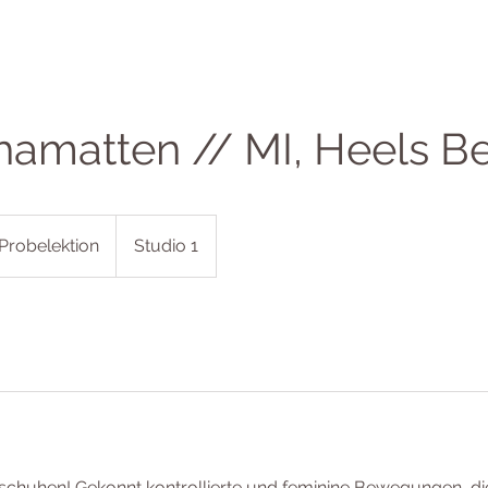
hamatten // MI, Heels B
 Probelektion
Studio 1
schuhen! Gekonnt kontrollierte und feminine Bewegungen, die