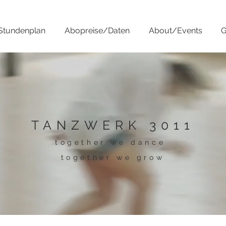
Stundenplan
Abopreise/Daten
About/Events
G
TANZWERK 3011
together we dance
together we grow