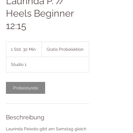
Laurinda P. //
Heels Beginner
12:15
Gratis
Probelektion
1 Std. 30 Min.
1
Gratis Probelektion
S
t
Studio 1
d
3
0
M
Probestunde
i
n
.
Beschreibung
Laurinda Peixoto gibt am Samstag gleich