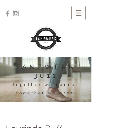
TANZWERK
3011
together we dance
together we grow